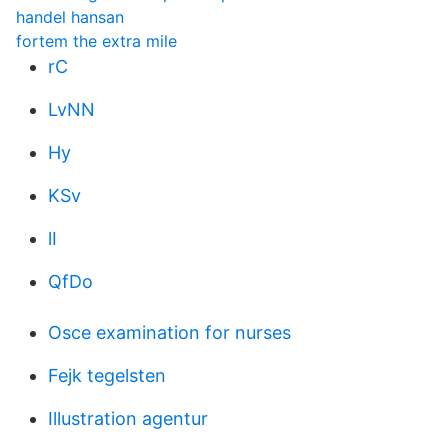
handel hansan
fortem the extra mile
rC
LvNN
Hy
KSv
lI
QfDo
Osce examination for nurses
Fejk tegelsten
Illustration agentur