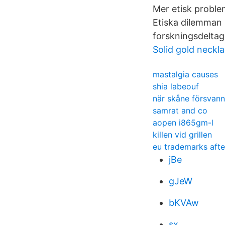
Mer etisk problem
Etiska dilemman 
forskningsdeltag
Solid gold neckl
mastalgia causes
shia labeouf
när skåne försvann
samrat and co
aopen i865gm-l
killen vid grillen
eu trademarks afte
jBe
gJeW
bKVAw
sx