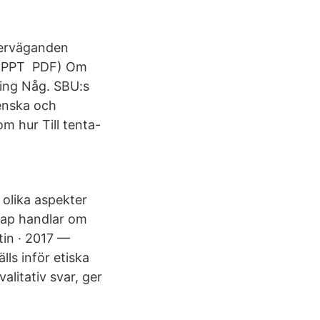
överväganden
ns PPT PDF) Om
ring Någ. SBU:s
enska och
olika aspekter
kap handlar om
tin · 2017 —
lls inför etiska
alitativ svar, ger