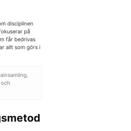
om disciplinen
 fokuserar på
om får bedrivas
r allt som görs i
tainsamling,
 och
gsmetod