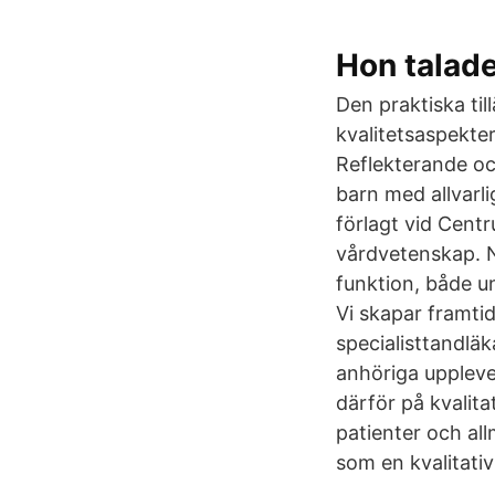
Hon talade
Den praktiska ti
kvalitetsaspekter
Reflekterande oc
barn med allvarli
förlagt vid Centr
vårdvetenskap. N
funktion, både u
Vi skapar framti
specialisttandlä
anhöriga uppleve
därför på kvalita
patienter och al
som en kvalitati