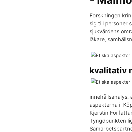
- Malmö
Forskningen krin
sig till persone
sjukvårdens områ
läkare, samhälls
kvalitativ
innehållsanalys. 
aspekterna i Köp
Kjerstin Författ
Tyngdpunkten lig
Samarbetspartne