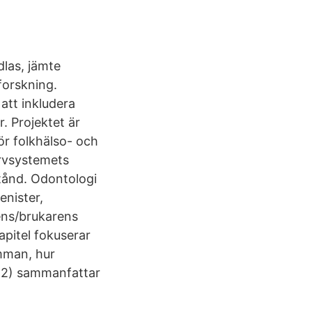
las, jämte
forskning.
att inkludera
. Projektet är
ör folkhälso- och
ervsystemets
stånd. Odontologi
enister,
ens/brukarens
apitel fokuserar
emman, hur
012) sammanfattar