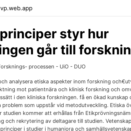
gvp.web.app
 principer styr hur
ingen går till forskni
i forsknings- processen - UiO - DUO
och analysera etiska aspekter inom forskning och€ut
iktning mot patientnära och klinisk forskning och omv
gssätt i den kliniska forskningen. få en ökad kunskap 
a problem som uppstår vid metodutveckling. Etiska 
 för studien kommer att erhållas från Etikprövningsnä
g och rekrytering av deltagare till studien. Vetenska
 principer i studier i humaniora och samhällsvetensk