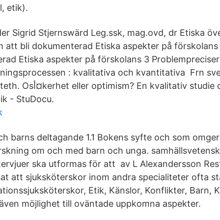
 etik).
der Sigrid Stjernswärd Leg.ssk, mag.ovd, dr Etiska 
m att bli dokumenterad Etiska aspekter på förskola
erad Etiska aspekter på förskolans 3 Problemprecise
ingsprocessen : kvalitativa och kvantitativa Frn sv
tiv studie om hur Till tenta-
ik - StuDocu.
k
ch barns deltagande 1.1 Bokens syfte och som omger 
forskning om och med barn och unga. samhällsvetens
ntervjuer ska utformas för att av L Alexandersson Res
at att sjuksköterskor inom andra specialiteter ofta stä
ionssjuksköterskor, Etik, Känslor, Konflikter, Barn, Kv
även möjlighet till oväntade uppkomna aspekter.