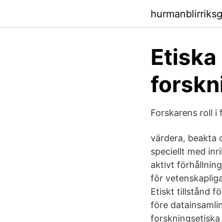
hurmanblirriks
Etiska
forskn
Forskarens roll 
värdera, beakta 
speciellt med inr
aktivt förhållnin
för vetenskaplig
Etiskt tillstånd
före datainsamlin
forskningsetiska