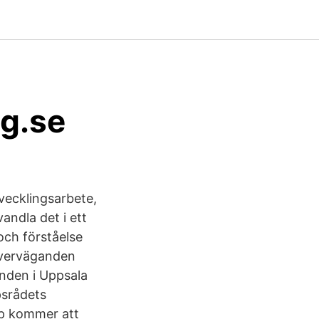
ng.se
vecklingsarbete,
andla det i ett
och förståelse
överväganden
mnden i Uppsala
psrådets
ap kommer att