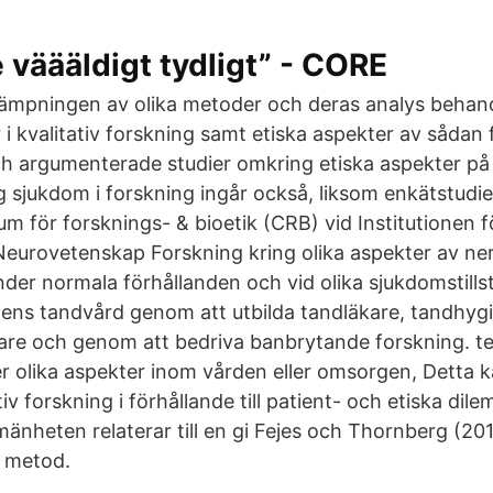
 väääldigt tydligt” - CORE
llämpningen av olika metoder och deras analys behand
 i kvalitativ forskning samt etiska aspekter av sådan 
h argumenterade studier omkring etiska aspekter på 
g sjukdom i forskning ingår också, liksom enkätstudier
um för forsknings- & bioetik (CRB) vid Institutionen f
eurovetenskap Forskning kring olika aspekter av n
nder normala förhållanden och vid olika sjukdomstill
dens tandvård genom att utbilda tandläkare, tandhygi
kare och genom att bedriva banbrytande forskning. t
r olika aspekter inom vården eller omsorgen, Detta k
tiv forskning i förhållande till patient- och etiska dil
lmänheten relaterar till en gi Fejes och Thornberg (2
v metod.