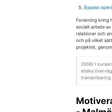
Bypass opera
Forskning kring 
socialt arbete av
relationer och an
och på vilket sät
projektet, genom
2006) I kursen 
etiska övervä
transkribering 
Motiver