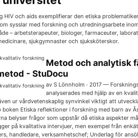
 universitet
g HIV och aids exemplifierar den etiska problematiken
r som sysslar med forskning och utredningsarbete ino
de – arbetsterapeuter, biologer, farmaceuter, laborat
medicinare, sjukgymnaster och sjuksköterskor.
Metod och analytisk f
 metod - StuDocu
av S Lönnholm · 2017 — Forsknings
analyserades med hjälp av en kvalit
även ur vårdvetenskaplig synvinkel viktigt att utveckl
 boken Etiska reflektioner i forskning med barn av Å
arna belyser frågor som uppstår då etiska aspekter m
ger på kvalitativa intervjuer, men exempel från enkä
rs, handledare, verksamhetschef; Underlag för ansö