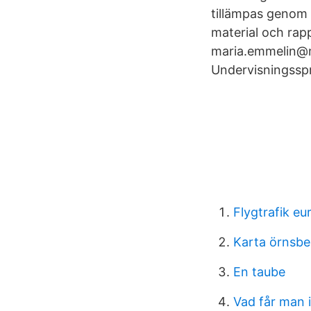
tillämpas genom a
material och rapp
maria.emmelin@m
Undervisningsspr
Flygtrafik eu
Karta örnsbe
En taube
Vad får man i