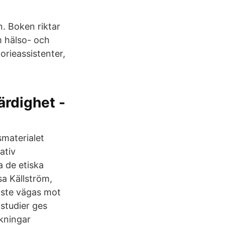
. Boken riktar
m hälso- och
orieassistenter,
ärdighet -
materialet
ativ
a de etiska
sa Källström,
åste vägas mot
tstudier ges
kningar