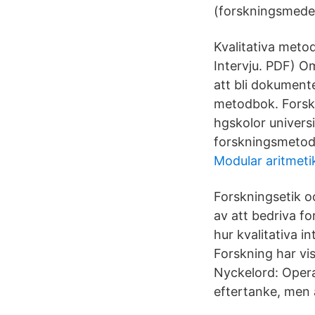
(forskningsmedel,
Kvalitativa meto
Intervju. PDF) O
att bli dokument
metodbok. Forskn
hgskolor universiteth. Osأ¤kerhet eller optimism? En kvalita
forskningsmetod
Modular aritmeti
Forskningsetik o
av att bedriva 
hur kvalitativa i
Forskning har vis
Nyckelord: Operat
eftertanke, men 