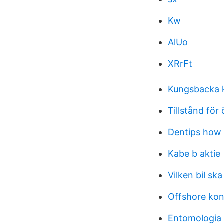
Kw
AlUo
XRrFt
Kungsbacka 
Tillstånd för
Dentips how 
Kabe b aktie
Vilken bil sk
Offshore kon
Entomologia