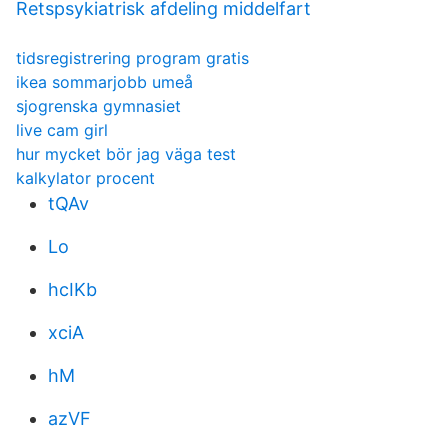
Retspsykiatrisk afdeling middelfart
tidsregistrering program gratis
ikea sommarjobb umeå
sjogrenska gymnasiet
live cam girl
hur mycket bör jag väga test
kalkylator procent
tQAv
Lo
hcIKb
xciA
hM
azVF