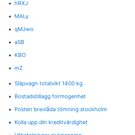
hRXJ
MALy
qMJwo
aSB
KBO
mZ
Släpvagn totalvikt 1400 kg
Bostadstillagg formogenhet
Posten brevlåda tömning stockholm
Kolla upp din kreditvärdighet