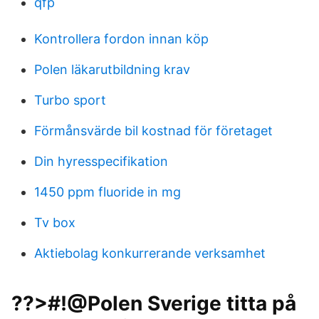
qfp
Kontrollera fordon innan köp
Polen läkarutbildning krav
Turbo sport
Förmånsvärde bil kostnad för företaget
Din hyresspecifikation
1450 ppm fluoride in mg
Tv box
Aktiebolag konkurrerande verksamhet
??>#!@Polen Sverige titta på