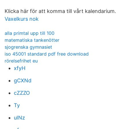
Klicka här för att komma till vårt kalendarium.
Vaxelkurs nok
alla primtal upp till 100
matematiska tankenötter
sjogrenska gymnasiet
iso 45001 standard pdf free download
rörelsefrihet eu
xfyH
gCXNd
cZZZO
Ty
uINz