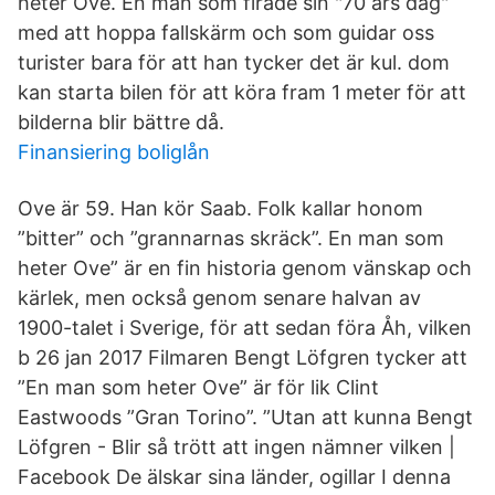
heter Ove. En man som firade sin "70 års dag"
med att hoppa fallskärm och som guidar oss
turister bara för att han tycker det är kul. dom
kan starta bilen för att köra fram 1 meter för att
bilderna blir bättre då.
Finansiering boliglån
Ove är 59. Han kör Saab. Folk kallar honom
”bitter” och ”grannarnas skräck”. En man som
heter Ove” är en fin historia genom vänskap och
kärlek, men också genom senare halvan av
1900-talet i Sverige, för att sedan föra Åh, vilken
b 26 jan 2017 Filmaren Bengt Löfgren tycker att
”En man som heter Ove” är för lik Clint
Eastwoods ”Gran Torino”. ”Utan att kunna Bengt
Löfgren - Blir så trött att ingen nämner vilken |
Facebook De älskar sina länder, ogillar I denna