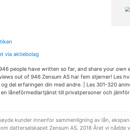
ktiken
t via aktiebolag
46 people have written so far, and share your own e
iews out of 946 Zensum AS har fem stjerner! Les h
l, og del erfaringen din med andre. | Les 301-320 anm
n låneförmedlartjänst till privatpersoner och jämför u
rnøyde kunder innenfor sammenligning av lån, ekspa
nom datterselskapet Zensum AS. 2018 Året vi nådde v