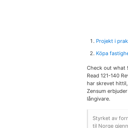
Projekt i pra
Köpa fastighe
Check out what 9
Read 121-140 Rev
har skrevet hitti
Zensum erbjuder e
långivare.
Styrket av fo
til Norge gjen