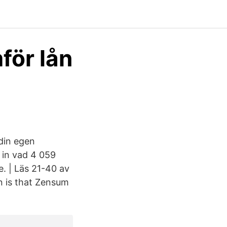
ör lån
din egen
 in vad 4 059
. | Läs 21-40 av
 is that Zensum