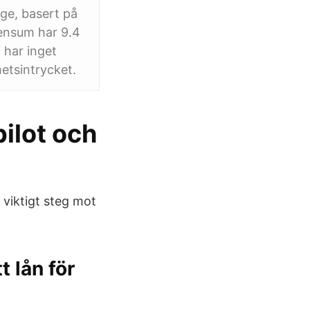
ige, basert på
Zensum har 9.4
 har inget
etsintrycket.
pilot och
t viktigt steg mot
t lån för