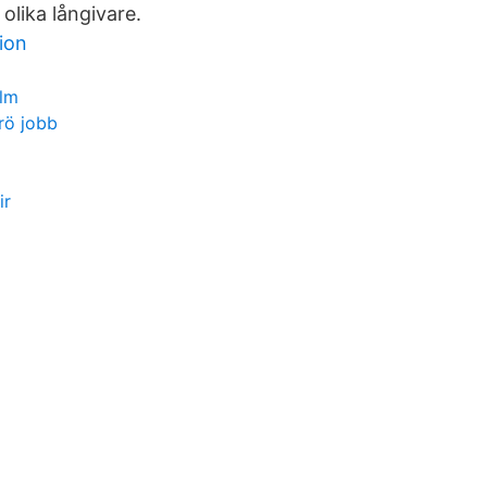
 olika långivare.
ion
olm
rö jobb
ir