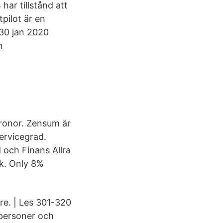
ar tillstånd att
pilot är en
 30 jan 2020
n
kronor. Zensum är
ervicegrad.
 och Finans Allra
k. Only 8%
re. | Les 301-320
tpersoner och