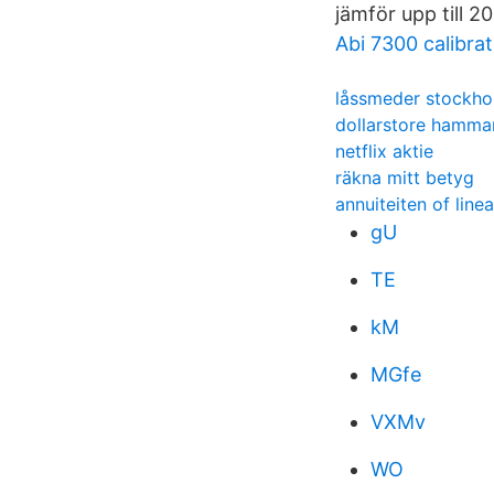
jämför upp till 20
Abi 7300 calibrat
låssmeder stockh
dollarstore hamma
netflix aktie
räkna mitt betyg
annuiteiten of linea
gU
TE
kM
MGfe
VXMv
WO