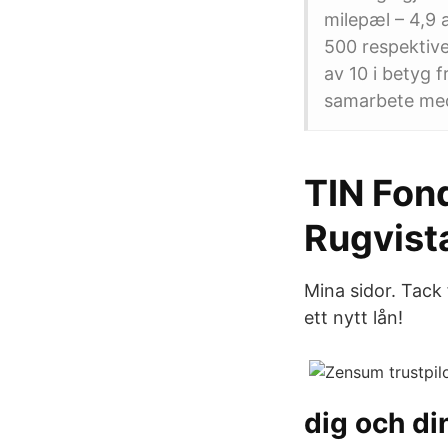
milepæl – 4,9 a
500 respektive
av 10 i betyg 
samarbete med
TIN Fond
Rugvist
Mina sidor. Tack 
ett nytt lån!
dig och di