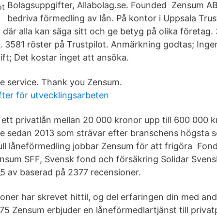
Bolagsuppgifter, Allabolag.se. Founded Zensum AB h
bedriva förmedling av lån. På kontor i Uppsala Trust
där alla kan säga sitt och ge betyg på olika företag.
. 3581 röster på Trustpilot. Anmärkning godtas; Inge
ft; Det kostar inget att ansöka.
e service. Thank you Zensum.
fter för utvecklingsarbeten
ett privatlån mellan 20 000 kronor upp till 600 000 
e sedan 2013 som strävar efter branschens högsta s
l låneförmedling jobbar Zensum för att frigöra Fond
nsum SFF, Svensk fond och försäkring Solidar Svens
g_5 av baserad på 2377 recensioner.
ner har skrevet hittil, og del erfaringen din med and
75 Zensum erbjuder en låneförmedlartjänst till priva