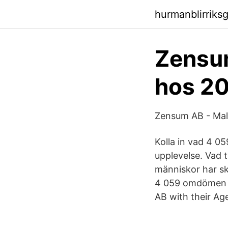
hurmanblirriks
Zensu
hos 20
Zensum AB - Malm
Kolla in vad 4 0
upplevelse. Vad 
människor har sk
4 059 omdömen M
AB with their Ag