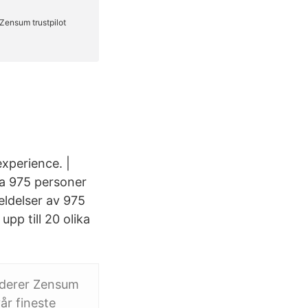
xperience. |
va 975 personer
eldelser av 975
pp till 20 olika
nderer Zensum
år fineste