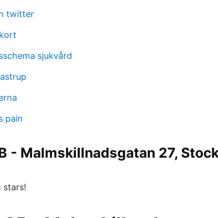
n twitter
kort
sschema sjukvård
kastrup
erna
s pain
 - Malmskillnadsgatan 27, Stoc
stars!