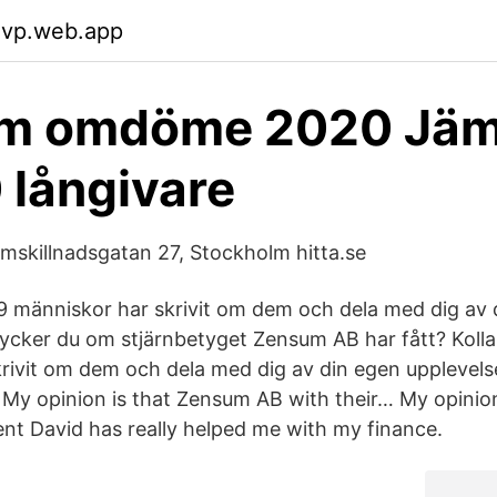
gvp.web.app
m omdöme 2020 Jämf
 långivare
skillnadsgatan 27, Stockholm hitta.se
59 människor har skrivit om dem och dela med dig av 
tycker du om stjärnbetyget Zensum AB har fått? Kolla
rivit om dem och dela med dig av din egen upplevelse
y opinion is that Zensum AB with their… My opinion
ent David has really helped me with my finance.