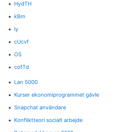
HydTH
kBm
iy
cUcvf
OS
cofTd
Lan 5000
Kurser ekonomiprogrammet gävle
Snapchat användare
Konfliktteori socialt arbejde